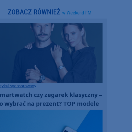
ZOBACZ RÓWNIEŻ
w Weekend FM
rtykuł sponsorowany
martwatch czy zegarek klasyczny –
o wybrać na prezent? TOP modele