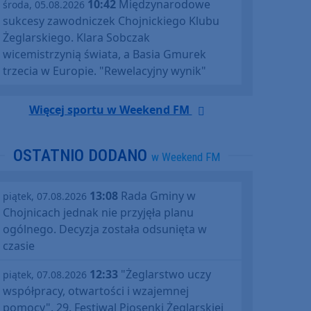
10:42
Międzynarodowe
środa, 05.08.2026
sukcesy zawodniczek Chojnickiego Klubu
Żeglarskiego. Klara Sobczak
wicemistrzynią świata, a Basia Gmurek
trzecia w Europie. "Rewelacyjny wynik"
Więcej sportu w Weekend FM
OSTATNIO DODANO
w Weekend FM
13:08
Rada Gminy w
piątek, 07.08.2026
Chojnicach jednak nie przyjęła planu
ogólnego. Decyzja została odsunięta w
czasie
12:33
"Żeglarstwo uczy
piątek, 07.08.2026
współpracy, otwartości i wzajemnej
pomocy". 29. Festiwal Piosenki Żeglarskiej