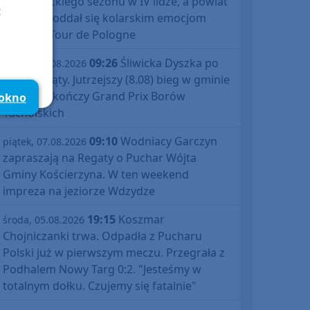
debiutanckiego sezonu w IV lidze, a powiat
t
bytowski oddał się kolarskim emocjom
podczas Tour de Pologne
09:26
Śliwicka Dyszka po
piątek, 07.08.2026
raz dziesiąty. Jutrzejszy (8.08) bieg w gminie
Śliwice zakończy Grand Prix Borów
 okno
Tucholskich
09:10
Wodniacy Garczyn
piątek, 07.08.2026
zapraszają na Regaty o Puchar Wójta
Gminy Kościerzyna. W ten weekend
impreza na jeziorze Wdzydze
19:15
Koszmar
środa, 05.08.2026
Chojniczanki trwa. Odpadła z Pucharu
Polski już w pierwszym meczu. Przegrała z
Podhalem Nowy Targ 0:2. "Jesteśmy w
totalnym dołku. Czujemy się fatalnie"