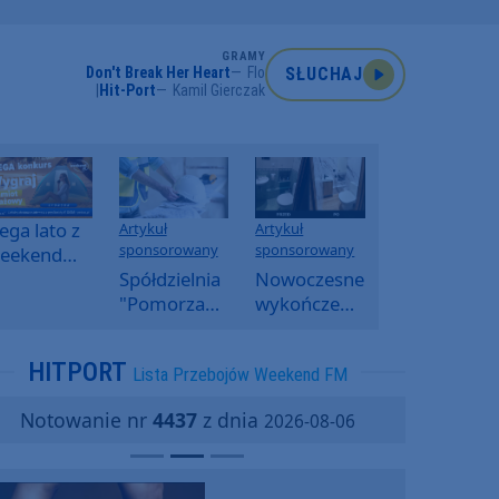
GRAMY
Don't Break Her Heart
Flo
SŁUCHAJ
Hit-Port
Kamil Gierczak
ga lato z
Artykuł
Artykuł
sponsorowany
sponsorowany
eekend
M -
Spółdzielnia
Nowoczesne
oranny
"Pomorzanka"
wykończenia
onkurs w
w
ścian.
eekend
Człuchowie
Dlaczego
HITPORT
Lista Przebojów Weekend FM
M
informuje o
SPC, WPC i
przetargach
fornir
Notowanie nr
4437
z dnia
2026-08-06
i ofertach
kamienny
najmu
zyskują na
popularności?