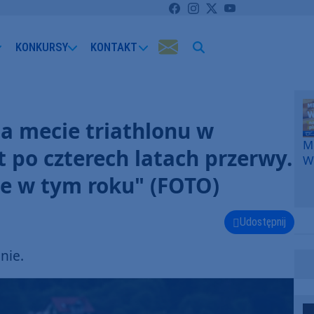
KONKURSY
KONTAKT
a mecie triathlonu w
Me
 po czterech latach przerwy.
W
F
nie w tym roku" (FOTO)
p
k
W
Udostępnij
F
nie.