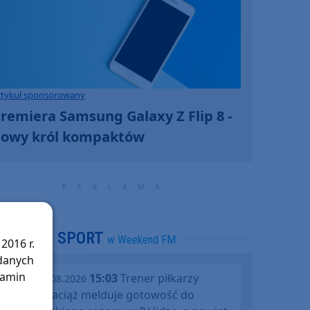
rtykuł sponsorowany
remiera Samsung Galaxy Z Flip 8 -
owy król kompaktów
SPORT
w Weekend FM
2016 r.
 danych
lamin
15:03
Trener piłkarzy
piątek, 07.08.2026
Rawysa Raciąż melduje gotowość do