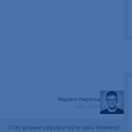
or
decrease
volume.
Wojciech Piepiorka
Pokaż e-mail
O tej sprawie usłyszysz też w radiu Weekend