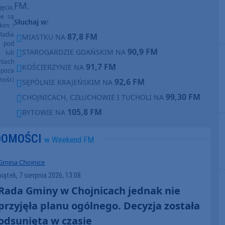
FM.
ęcia,
ne są
Słuchaj w:
kim i
Radia
87,8 FM
MIASTKU NA
e pod
90,9 FM
STAROGARDZIE GDAŃSKIM NA
e lub
ntach
91,7 FM
KOŚCIERZYNIE NA
poza
ności
92,6 FM
SĘPÓLNIE KRAJEŃSKIM NA
99,30 FM
CHOJNICACH, CZŁUCHOWIE I TUCHOLI NA
105,8 FM
BYTOWIE NA
DOMOŚCI
w Weekend FM
Gmina Chojnice
piątek, 7 sierpnia 2026, 13:08
Rada Gminy w Chojnicach jednak nie
przyjęła planu ogólnego. Decyzja została
odsunięta w czasie