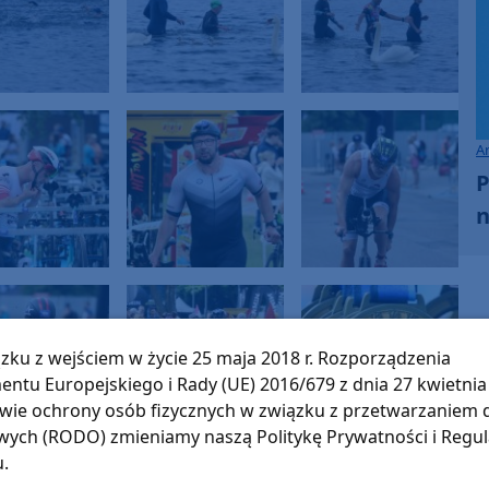
A
P
n
zku z wejściem w życie 25 maja 2018 r. Rozporządzenia
entu Europejskiego i Rady (UE) 2016/679 z dnia 27 kwietnia 
wie ochrony osób fizycznych w związku z przetwarzaniem
ych (RODO) zmieniamy naszą Politykę Prywatności i Regu
u.
 przerwy. W niedzielę (7.06) odbyły się tu trzecie