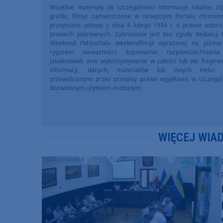
Wszelkie materiały (w szczególności informacje lokalne, zdj
grafiki, filmy) zamieszczone w niniejszym Portalu chronio
przepisami ustawy z dnia 4 lutego 1994 r. o prawie autors
prawach pokrewnych. Zabronione jest bez zgody Redakcji 
Weekend FM/portalu weekendfm.pl wyrażonej na piśmi
rygorem nieważności: kopiowanie, rozpowszechniani
jakiekolwiek inne wykorzystywanie w całości lub we fragme
informacji, danych, materiałów lub innych treści 
przewidzianymi przez przepisy prawa wyjątkami, w szczegól
dozwolonym użytkiem osobistym.
WIĘCEJ WIA