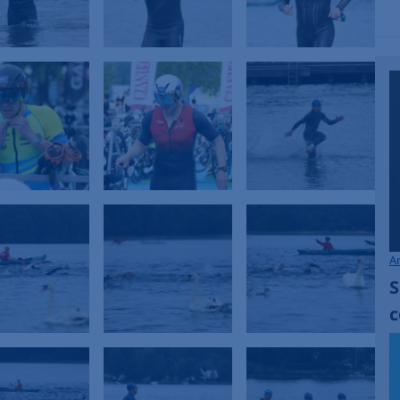
A
S
c