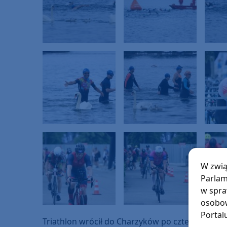
W zwią
Parlam
w spra
osobow
Portal
Triathlon wrócił do Charzyków po czterech latach