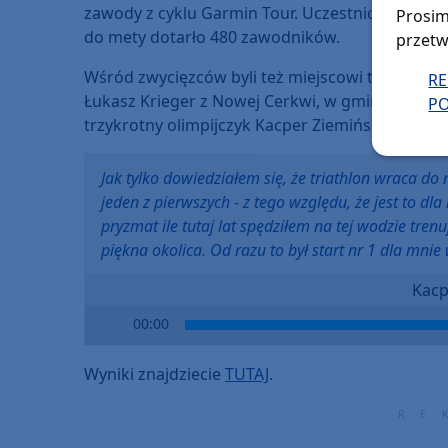
zawody z cyklu Garmin Tour. Uczestnicy mieli do
Prosim
do mety dotarło 480 zawodników.
przetw
Wśród zwycięzców byli też miejscowi triathloniś
R
Łukasz Krieger z Nowej Cerkwi, w gminie Chojnic
PO
trzykrotny olimpijczyk Kacper Ziemiński.
Jak tylko dowiedziałem się, że triathlon wraca do
jeden z pierwszych - z tego względu, że jest to d
pryzmat ile tutaj lat spędziłem na tej wodzie trenu
piękna okolica. Od razu to był start nr 1 dla mnie
Kacp
Audio
00:00
Player
Wyniki znajdziecie
TUTAJ
.