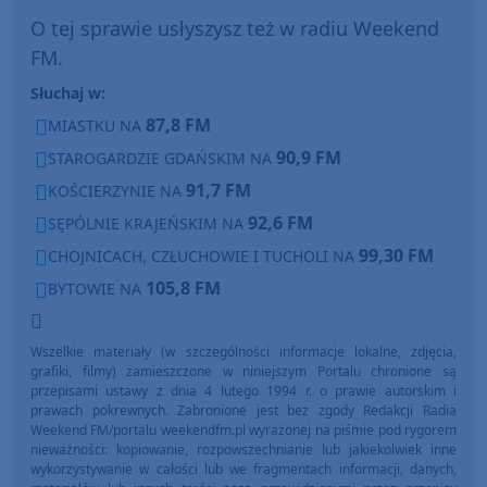
O tej sprawie usłyszysz też w radiu Weekend
FM.
Słuchaj w:
87,8 FM
MIASTKU NA
90,9 FM
STAROGARDZIE GDAŃSKIM NA
91,7 FM
KOŚCIERZYNIE NA
92,6 FM
SĘPÓLNIE KRAJEŃSKIM NA
99,30 FM
CHOJNICACH, CZŁUCHOWIE I TUCHOLI NA
105,8 FM
BYTOWIE NA
Wszelkie materiały (w szczególności informacje lokalne, zdjęcia,
grafiki, filmy) zamieszczone w niniejszym Portalu chronione są
przepisami ustawy z dnia 4 lutego 1994 r. o prawie autorskim i
prawach pokrewnych. Zabronione jest bez zgody Redakcji Radia
Weekend FM/portalu weekendfm.pl wyrażonej na piśmie pod rygorem
nieważności: kopiowanie, rozpowszechnianie lub jakiekolwiek inne
wykorzystywanie w całości lub we fragmentach informacji, danych,