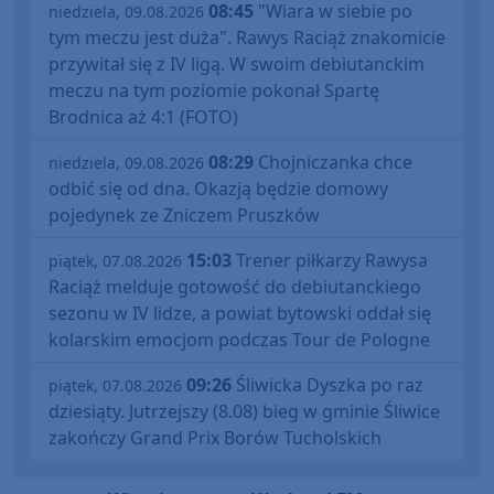
08:45
"Wiara w siebie po
niedziela, 09.08.2026
tym meczu jest duża". Rawys Raciąż znakomicie
przywitał się z IV ligą. W swoim debiutanckim
meczu na tym poziomie pokonał Spartę
Brodnica aż 4:1 (FOTO)
08:29
Chojniczanka chce
niedziela, 09.08.2026
odbić się od dna. Okazją będzie domowy
pojedynek ze Zniczem Pruszków
15:03
Trener piłkarzy Rawysa
piątek, 07.08.2026
Raciąż melduje gotowość do debiutanckiego
sezonu w IV lidze, a powiat bytowski oddał się
kolarskim emocjom podczas Tour de Pologne
09:26
Śliwicka Dyszka po raz
piątek, 07.08.2026
dziesiąty. Jutrzejszy (8.08) bieg w gminie Śliwice
zakończy Grand Prix Borów Tucholskich