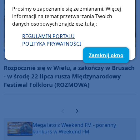
Prosimy o zapoznanie się ze zmianami. Więcej
informacji na temat przetwarzania Twoich
danych osobowych znajdziesz tutaj:
REGULAMIN PORTALU
POLITYKA PRYWATNOŚCI
Rozmowy w Weekend FM
Gmina Brusy
Zamknij okno
wtorek, 21 lipca 2026, 12:07
Rozpocznie się w Wielu, a zakończy w Brusach
- w środę 22 lipca rusza Międzynarodowy
Festiwal Folkloru (ROZMOWA)
Poprzednia strona
Następna strona
Mega lato z Weekend FM - poranny
konkurs w Weekend FM