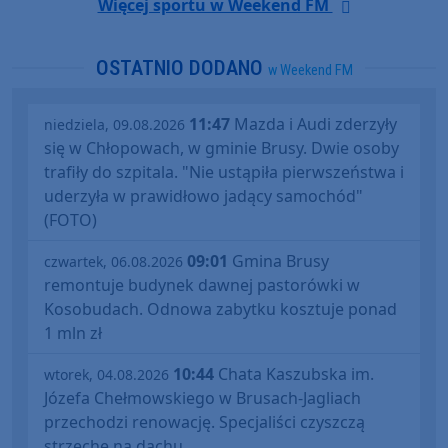
Więcej sportu w Weekend FM
OSTATNIO DODANO
w Weekend FM
11:47
Mazda i Audi zderzyły
niedziela, 09.08.2026
się w Chłopowach, w gminie Brusy. Dwie osoby
trafiły do szpitala. "Nie ustąpiła pierwszeństwa i
uderzyła w prawidłowo jadący samochód"
(FOTO)
09:01
Gmina Brusy
czwartek, 06.08.2026
remontuje budynek dawnej pastorówki w
Kosobudach. Odnowa zabytku kosztuje ponad
1 mln zł
10:44
Chata Kaszubska im.
wtorek, 04.08.2026
Józefa Chełmowskiego w Brusach-Jagliach
przechodzi renowację. Specjaliści czyszczą
strzechę na dachu