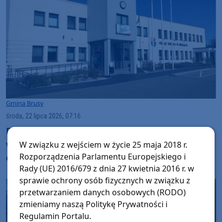
Gmina Brusy
środa, 22 lipca 2026, 07:16
Budowa drogi z Wielkich Chełmów do Krówni
w gminie Brusy zakończona. Trwa procedura
W związku z wejściem w życie 25 maja 2018 r.
odbiorowa
Rozporządzenia Parlamentu Europejskiego i
Rady (UE) 2016/679 z dnia 27 kwietnia 2016 r. w
sprawie ochrony osób fizycznych w związku z
przetwarzaniem danych osobowych (RODO)
zmieniamy naszą Politykę Prywatności i
Regulamin Portalu.