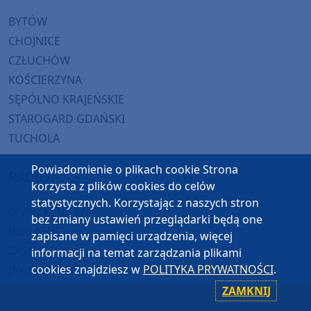
BYTÓW
CHOJNICE
CZŁUCHÓW
KOŚCIERZYNA
SĘPÓLNO KRAJEŃSKIE
STAROGARD GDAŃSKI
TUCHOLA
Powiadomienie o plikach cookie Strona
RADIO
korzysta z plików cookies do celów
statystycznych. Korzystając z naszych stron
O WEEKEND FM
bez zmiany ustawień przeglądarki będą one
REKLAMA
zapisane w pamięci urządzenia, więcej
ZASIĘG
informacji na temat zarządzania plikami
cookies znajdziesz w
POLITYKA PRYWATNOŚCI
.
JAK SŁUCHAĆ?
HIT-PORT
ZAMKNIJ
GRALIŚMY W WEEKEND FM