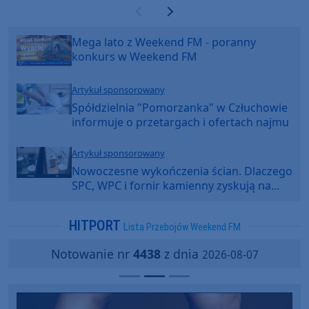
Poprzednia strona
Następna strona
Mega lato z Weekend FM - poranny
konkurs w Weekend FM
Artykuł sponsorowany
Spółdzielnia "Pomorzanka" w Człuchowie
informuje o przetargach i ofertach najmu
Artykuł sponsorowany
Nowoczesne wykończenia ścian. Dlaczego
SPC, WPC i fornir kamienny zyskują na
popularności?
HITPORT
Lista Przebojów Weekend FM
Notowanie nr
4438
z dnia
2026-08-07