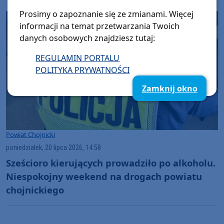
Parku Narodowego "Bory Tucholskie" warto
Prosimy o zapoznanie się ze zmianami. Więcej
odwiedzić muzeum PNBT? (WIDEO)
informacji na temat przetwarzania Twoich
danych osobowych znajdziesz tutaj:
REGULAMIN PORTALU
POLITYKA PRYWATNOŚCI
Zamknij okno
Powiat Chojnicki
poniedziałek, 20 lipca 2026, 14:58
Sześcioro kierujących prowadziło po alkoholu.
Niespokojny weekend na drogach powiatu
chojnickiego