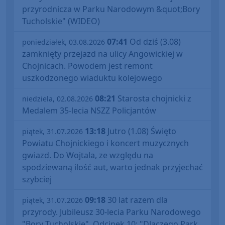
przyrodnicza w Parku Narodowym &quot;Bory
Tucholskie" (WIDEO)
07:41
Od dziś (3.08)
poniedziałek, 03.08.2026
zamknięty przejazd na ulicy Angowickiej w
Chojnicach. Powodem jest remont
uszkodzonego wiaduktu kolejowego
08:21
Starosta chojnicki z
niedziela, 02.08.2026
Medalem 35-lecia NSZZ Policjantów
13:18
Jutro (1.08) Święto
piątek, 31.07.2026
Powiatu Chojnickiego i koncert muzycznych
gwiazd. Do Wojtala, ze względu na
spodziewaną ilość aut, warto jednak przyjechać
szybciej
09:18
30 lat razem dla
piątek, 31.07.2026
przyrody. Jubileusz 30-lecia Parku Narodowego
"Bory Tucholskie". Odcinek 10: "Dlaczego Park