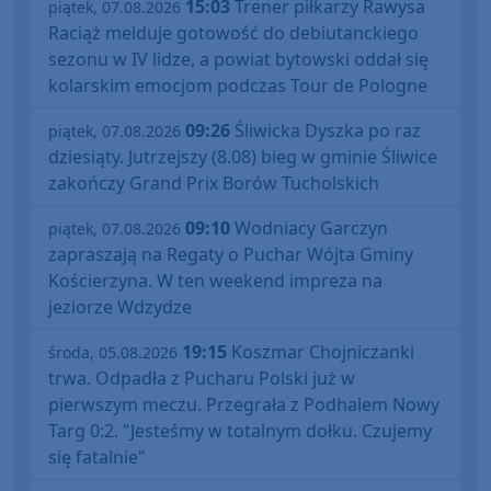
15:03
Trener piłkarzy Rawysa
piątek, 07.08.2026
Raciąż melduje gotowość do debiutanckiego
sezonu w IV lidze, a powiat bytowski oddał się
kolarskim emocjom podczas Tour de Pologne
09:26
Śliwicka Dyszka po raz
piątek, 07.08.2026
dziesiąty. Jutrzejszy (8.08) bieg w gminie Śliwice
zakończy Grand Prix Borów Tucholskich
09:10
Wodniacy Garczyn
piątek, 07.08.2026
zapraszają na Regaty o Puchar Wójta Gminy
Kościerzyna. W ten weekend impreza na
jeziorze Wdzydze
19:15
Koszmar Chojniczanki
środa, 05.08.2026
trwa. Odpadła z Pucharu Polski już w
pierwszym meczu. Przegrała z Podhalem Nowy
Targ 0:2. "Jesteśmy w totalnym dołku. Czujemy
się fatalnie"