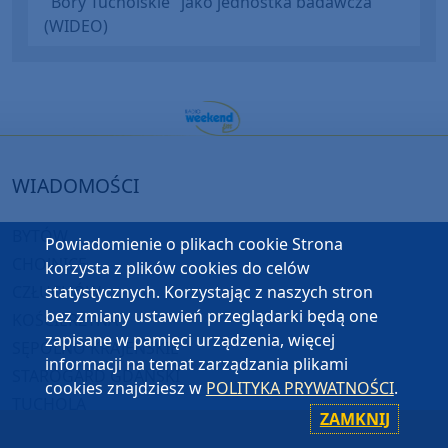
"Bory Tucholskie" jako jednostka badawcza"
(WIDEO)
WIADOMOŚCI
BYTÓW
Powiadomienie o plikach cookie Strona
CHOJNICE
korzysta z plików cookies do celów
CZŁUCHÓW
statystycznych. Korzystając z naszych stron
bez zmiany ustawień przeglądarki będą one
KOŚCIERZYNA
zapisane w pamięci urządzenia, więcej
SĘPÓLNO KRAJEŃSKIE
informacji na temat zarządzania plikami
STAROGARD GDAŃSKI
cookies znajdziesz w
POLITYKA PRYWATNOŚCI
.
TUCHOLA
ZAMKNIJ