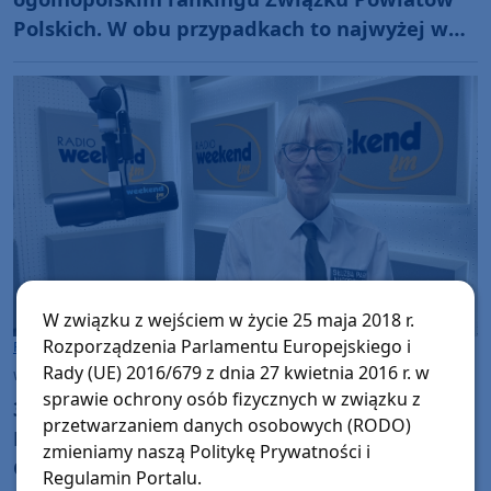
Polskich. W obu przypadkach to najwyżej w
historii
W związku z wejściem w życie 25 maja 2018 r.
Rozporządzenia Parlamentu Europejskiego i
Powiat Chojnicki
Rady (UE) 2016/679 z dnia 27 kwietnia 2016 r. w
wtorek, 21 lipca 2026, 09:02
sprawie ochrony osób fizycznych w związku z
30 lat razem dla przyrody. Jubileusz 30-lecia
przetwarzaniem danych osobowych (RODO)
Parku Narodowego "Bory Tucholskie".
zmieniamy naszą Politykę Prywatności i
Odcinek 7: "Dlaczego przed wycieczką do
Regulamin Portalu.