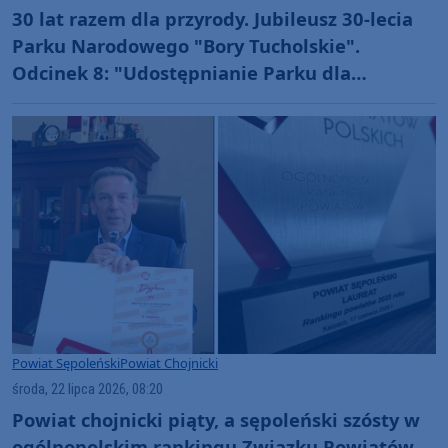
30 lat razem dla przyrody. Jubileusz 30-lecia
Parku Narodowego "Bory Tucholskie".
Odcinek 8: "Udostępnianie Parku dla
amatorskiego połowu ryb oraz filmowania i
fotografowania" (WIDEO)
Powiat Sępoleński
Powiat Chojnicki
środa, 22 lipca 2026, 08:20
Powiat chojnicki piąty, a sępoleński szósty w
ogólnopolskim rankingu Związku Powiatów