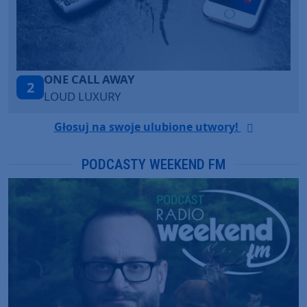
Talk To You
3
ANOTR ft. 54 Ultra
Głosuj na swoje ulubione utwory!
PODCASTY WEEKEND FM