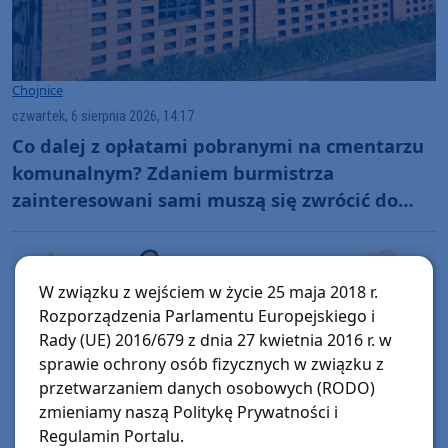
Chojnice
czwartek, 6 sierpnia 2026, 14:17
Co dalej z opłatami pobranymi na cmentarzu
komunalnym? Zdaniem burmistrza
zainteresowani sami muszą się zwrócić do
administratora nekropolii
W związku z wejściem w życie 25 maja 2018 r.
Rozporządzenia Parlamentu Europejskiego i
Rady (UE) 2016/679 z dnia 27 kwietnia 2016 r. w
sprawie ochrony osób fizycznych w związku z
przetwarzaniem danych osobowych (RODO)
zmieniamy naszą Politykę Prywatności i
Regulamin Portalu.