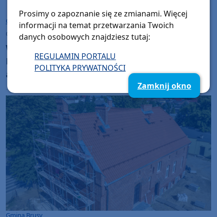
Prosimy o zapoznanie się ze zmianami. Więcej
Chojnice
informacji na temat przetwarzania Twoich
czwartek, 6 sierpnia 2026, 10:00
danych osobowych znajdziesz tutaj:
W sobotę (8.08) w Chojnicach Targi Rodzinne
REGULAMIN PORTALU
Baby Boom. Będą porady specjalistów i
POLITYKA PRYWATNOŚCI
animacje dla całych rodzin
Zamknij okno
Gmina Brusy