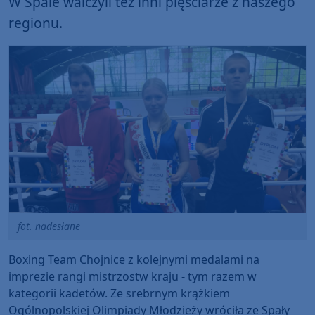
W Spale walczyli też inni pięściarze z naszego
regionu.
fot. nadesłane
Boxing Team Chojnice z kolejnymi medalami na
imprezie rangi mistrzostw kraju - tym razem w
kategorii kadetów. Ze srebrnym krążkiem
Ogólnopolskiej Olimpiady Młodzieży wróciła ze Spały