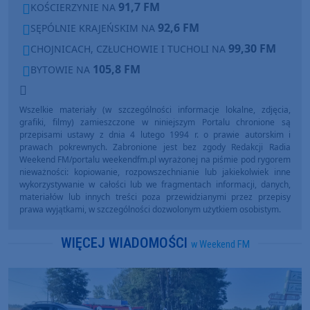
91,7 FM
KOŚCIERZYNIE NA
92,6 FM
SĘPÓLNIE KRAJEŃSKIM NA
99,30 FM
CHOJNICACH, CZŁUCHOWIE I TUCHOLI NA
105,8 FM
BYTOWIE NA
Wszelkie materiały (w szczególności informacje lokalne, zdjęcia,
grafiki, filmy) zamieszczone w niniejszym Portalu chronione są
przepisami ustawy z dnia 4 lutego 1994 r. o prawie autorskim i
prawach pokrewnych. Zabronione jest bez zgody Redakcji Radia
Weekend FM/portalu weekendfm.pl wyrażonej na piśmie pod rygorem
nieważności: kopiowanie, rozpowszechnianie lub jakiekolwiek inne
wykorzystywanie w całości lub we fragmentach informacji, danych,
materiałów lub innych treści poza przewidzianymi przez przepisy
prawa wyjątkami, w szczególności dozwolonym użytkiem osobistym.
WIĘCEJ WIADOMOŚCI
w Weekend FM