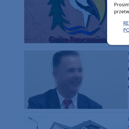
Prosim
przetw
R
PO