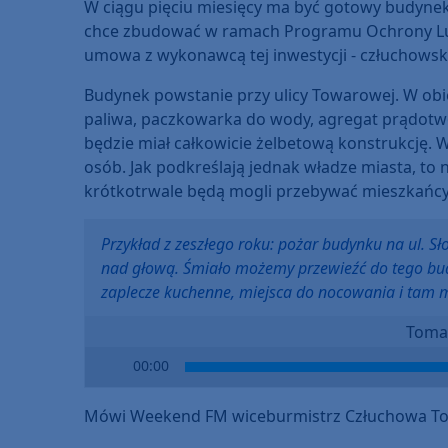
W ciągu pięciu miesięcy ma być gotowy budynek
chce zbudować w ramach Programu Ochrony Ludn
umowa z wykonawcą tej inwestycji - człuchowsk
Budynek powstanie przy ulicy Towarowej. W obie
paliwa, paczkowarka do wody, agregat prądotwó
będzie miał całkowicie żelbetową konstrukcję. 
osób. Jak podkreślają jednak władze miasta, to n
krótkotrwale będą mogli przebywać mieszkańcy w
Przykład z zeszłego roku: pożar budynku na ul. Sł
nad głową. Śmiało możemy przewieźć do tego budy
zaplecze kuchenne, miejsca do nocowania i tam mo
Toma
Audio
00:00
Player
Mówi Weekend FM wiceburmistrz Człuchowa To