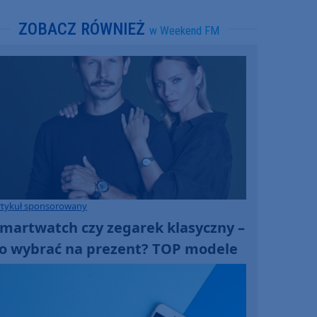
ZOBACZ RÓWNIEŻ
w Weekend FM
rtykuł sponsorowany
martwatch czy zegarek klasyczny –
o wybrać na prezent? TOP modele