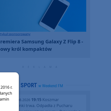
rtykuł sponsorowany
remiera Samsung Galaxy Z Flip 8 -
owy król kompaktów
SPORT
w Weekend FM
2016 r.
 danych
lamin
19:15
Koszmar
środa, 05.08.2026
Chojniczanki trwa. Odpadła z Pucharu