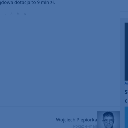
to
ądowa dotacja to 9 mln zł.
increase
or
decrease
volume.
A
S
c
Wojciech Piepiorka
Pokaż e-mail