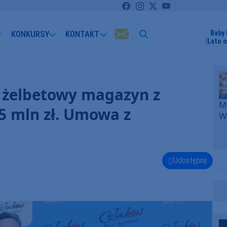
KONKURSY
KONTAKT
Baby 
Lato 
 żelbetowy magazyn z
Me
,5 mln zł. Umowa z
W
F
p
k
W
Udostępnij
F