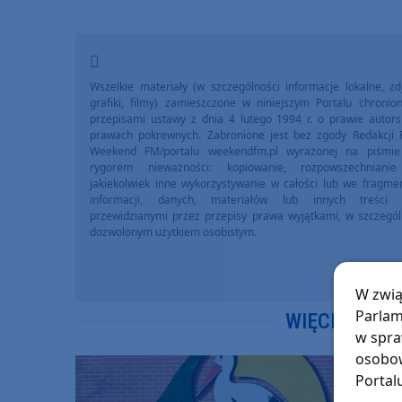
Wszelkie materiały (w szczególności informacje lokalne, zdj
grafiki, filmy) zamieszczone w niniejszym Portalu chronio
przepisami ustawy z dnia 4 lutego 1994 r. o prawie autors
prawach pokrewnych. Zabronione jest bez zgody Redakcji 
Weekend FM/portalu weekendfm.pl wyrażonej na piśmi
rygorem nieważności: kopiowanie, rozpowszechniani
jakiekolwiek inne wykorzystywanie w całości lub we fragme
informacji, danych, materiałów lub innych treści 
przewidzianymi przez przepisy prawa wyjątkami, w szczegól
dozwolonym użytkiem osobistym.
W zwią
Parlam
WIĘCEJ WIA
w spra
osobow
Portal