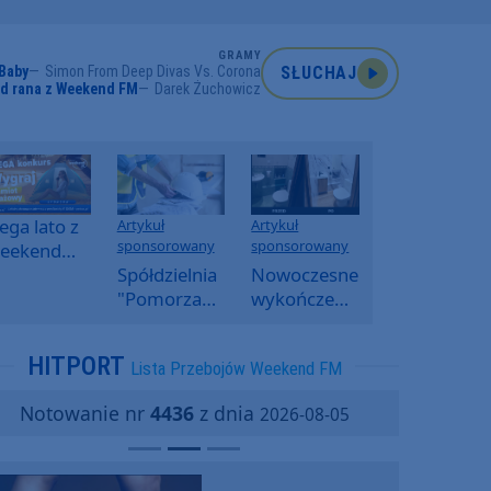
GRAMY
Baby
Simon From Deep Divas Vs. Corona
SŁUCHAJ
od rana z Weekend FM
Darek Żuchowicz
ga lato z
Artykuł
Artykuł
sponsorowany
sponsorowany
eekend
M -
Spółdzielnia
Nowoczesne
oranny
"Pomorzanka"
wykończenia
onkurs w
w
ścian.
eekend
Człuchowie
Dlaczego
HITPORT
Lista Przebojów Weekend FM
M
informuje o
SPC, WPC i
przetargach
fornir
Notowanie nr
4436
z dnia
2026-08-05
i ofertach
kamienny
najmu
zyskują na
popularności?