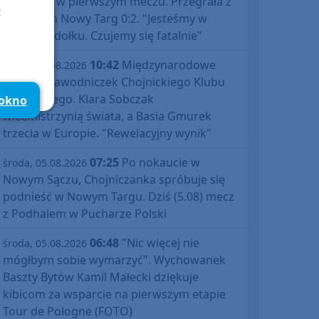
Polski już w pierwszym meczu. Przegrała z
t
Podhalem Nowy Targ 0:2. "Jesteśmy w
totalnym dołku. Czujemy się fatalnie"
10:42
Międzynarodowe
środa, 05.08.2026
sukcesy zawodniczek Chojnickiego Klubu
Żeglarskiego. Klara Sobczak
 okno
wicemistrzynią świata, a Basia Gmurek
trzecia w Europie. "Rewelacyjny wynik"
07:25
Po nokaucie w
środa, 05.08.2026
Nowym Sączu, Chojniczanka spróbuje się
podnieść w Nowym Targu. Dziś (5.08) mecz
z Podhalem w Pucharze Polski
06:48
"Nic więcej nie
środa, 05.08.2026
mógłbym sobie wymarzyć". Wychowanek
Baszty Bytów Kamil Małecki dziękuje
kibicom za wsparcie na pierwszym etapie
Tour de Pologne (FOTO)