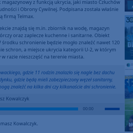
 magazynowy z funkcją ukrycia, jaki miasto Człuchów
ości i Obrony Cywilnej. Podpisana została właśnie
ą firmą Telmax.
kcie znajdą się m.in. zbiornik na wodę, magazyn
rczy oraz zaplecze kuchenne i sanitarne. Obiekt
W środku schronienie będzie mogło znaleźć nawet 120
ie schron, a miejsce ukrycia kategorii U-2, w którym
 razie nieszczęść na terenie miasta.
owackiego, gdzie 11 rodzin znalazło się nagle bez dachu
nku, gdzie będą mieli zabezpieczony węzeł sanitarny,
gą znaleźć na kilka dni czy kilkanaście dni schronienie.
sz Kowalczyk
Use
00:00
Up/Down
Arrow
masz Kowalczyk.
keys