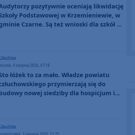
Audytorzy pozytywnie oceniają likwidację
Szkoły Podstawowej w Krzemieniewie, w
gminie Czarne. Są też wnioski dla szkół w
Wyczechach i Czarnem
Człuchów
wtorek, 4 sierpnia 2026, 07:18
Sto łóżek to za mało. Władze powiatu
człuchowskiego przymierzają się do
budowy nowej siedziby dla hospicjum i
ZOL
Człuchów
poniedziałek, 3 sierpnia 2026, 11:25