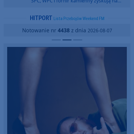
SPC, WPC i fornir kamienny zyskują na
popularności?
HITPORT
Lista Przebojów Weekend FM
Notowanie nr
4438
z dnia
2026-08-07