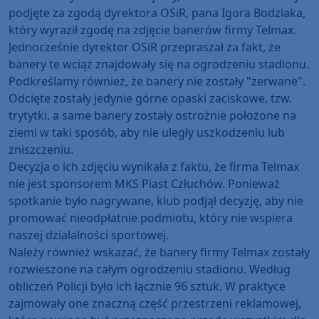
podjęte za zgodą dyrektora OSiR, pana Igora Bodziaka,
który wyraził zgodę na zdjęcie banerów firmy Telmax.
Jednocześnie dyrektor OSiR przepraszał za fakt, że
banery te wciąż znajdowały się na ogrodzeniu stadionu.
Podkreślamy również, że banery nie zostały "zerwane".
Odcięte zostały jedynie górne opaski zaciskowe, tzw.
trytytki, a same banery zostały ostrożnie położone na
ziemi w taki sposób, aby nie uległy uszkodzeniu lub
zniszczeniu.
Decyzja o ich zdjęciu wynikała z faktu, że firma Telmax
nie jest sponsorem MKS Piast Człuchów. Ponieważ
spotkanie było nagrywane, klub podjął decyzję, aby nie
promować nieodpłatnie podmiotu, który nie wspiera
naszej działalności sportowej.
Należy również wskazać, że banery firmy Telmax zostały
rozwieszone na całym ogrodzeniu stadionu. Według
obliczeń Policji było ich łącznie 96 sztuk. W praktyce
zajmowały one znaczną część przestrzeni reklamowej,