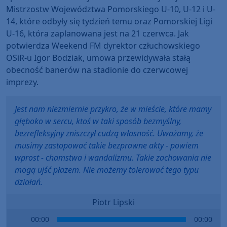
Mistrzostw Województwa Pomorskiego U-10, U-12 i U-
14, które odbyły się tydzień temu oraz Pomorskiej Ligi
U-16, która zaplanowana jest na 21 czerwca. Jak
potwierdza Weekend FM dyrektor człuchowskiego
OSiR-u Igor Bodziak, umowa przewidywała stałą
obecność banerów na stadionie do czerwcowej
imprezy.
Jest nam niezmiernie przykro, że w mieście, które mamy
głęboko w sercu, ktoś w taki sposób bezmyślny,
bezrefleksyjny zniszczył cudzą własność. Uważamy, że
musimy zastopować takie bezprawne akty - powiem
wprost - chamstwa i wandalizmu. Takie zachowania nie
mogą ujść płazem. Nie możemy tolerować tego typu
działań.
Piotr Lipski
Audio
00:00
00:00
Player