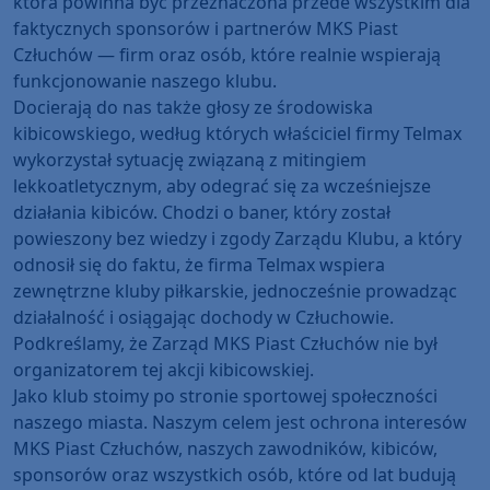
która powinna być przeznaczona przede wszystkim dla
faktycznych sponsorów i partnerów MKS Piast
Człuchów — firm oraz osób, które realnie wspierają
funkcjonowanie naszego klubu.
Docierają do nas także głosy ze środowiska
kibicowskiego, według których właściciel firmy Telmax
wykorzystał sytuację związaną z mitingiem
lekkoatletycznym, aby odegrać się za wcześniejsze
działania kibiców. Chodzi o baner, który został
powieszony bez wiedzy i zgody Zarządu Klubu, a który
odnosił się do faktu, że firma Telmax wspiera
zewnętrzne kluby piłkarskie, jednocześnie prowadząc
działalność i osiągając dochody w Człuchowie.
Podkreślamy, że Zarząd MKS Piast Człuchów nie był
organizatorem tej akcji kibicowskiej.
Jako klub stoimy po stronie sportowej społeczności
naszego miasta. Naszym celem jest ochrona interesów
MKS Piast Człuchów, naszych zawodników, kibiców,
sponsorów oraz wszystkich osób, które od lat budują