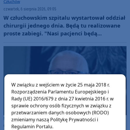
Człuchów
czwartek, 6 sierpnia 2026, 09:05
W człuchowskim szpitalu wystartował oddział
chirurgii jednego dnia. Będą tu realizowane
proste zabiegi. "Nasi pacjenci będą
odpowiednio tutaj zaopiekowani"
W związku z wejściem w życie 25 maja 2018 r.
Rozporządzenia Parlamentu Europejskiego i
Rady (UE) 2016/679 z dnia 27 kwietnia 2016 r. w
sprawie ochrony osób fizycznych w związku z
przetwarzaniem danych osobowych (RODO)
Gmina Czarne
zmieniamy naszą Politykę Prywatności i
czwartek, 6 sierpnia 2026, 08:04
Regulamin Portalu.