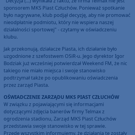
"Decyzja (...) wynikała z faktu, że firma Telmax nie jest
sponsorem MKS Piast Człuchów. Ponieważ spotkanie
było nagrywane, klub podjął decyzję, aby nie promować
nieodpłatnie podmiotu, który nie wspiera naszej
działalności sportowej" - czytamy w oświadczeniu
klubu.
Jak przekonują, działacze Piasta, ich działanie było
uzgodnione z szefostwem OSiR-u. Jego dyrektor Igor
Bodziak już wcześniej potwierdzał Weekend FM, że nic
takiego nie miało miejsca i swoje stanowisko
podtrzymał także po opublikowaniu oświadczenia
przez zarząd Piasta.
OŚWIADCZENIE ZARZĄDU MKS PIAST CZŁUCHÓW
W związku z pojawiającymi się informacjami
dotyczącymi zdjęcia banerów firmy Telmax z
ogrodzenia stadionu, Zarząd MKS Piast Człuchów
przedstawia swoje stanowisko w tej sprawie.
Przede wszystkim informujemy, że działania te zostały