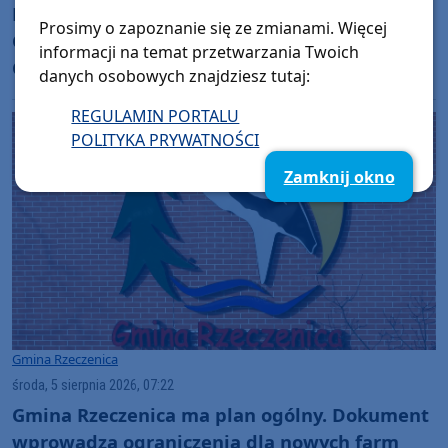
Romuald Misiun przewodniczącym, a Dorota
Prosimy o zapoznanie się ze zmianami. Więcej
Gawrońska jego zastępcą. Rada Miejska w
informacji na temat przetwarzania Twoich
Czarnem ma nowe prezydium. "Czuję się tym
danych osobowych znajdziesz tutaj:
zaszczycony"
REGULAMIN PORTALU
POLITYKA PRYWATNOŚCI
Zamknij okno
Gmina Rzeczenica
środa, 5 sierpnia 2026, 07:22
Gmina Rzeczenica ma plan ogólny. Dokument
wprowadza ograniczenia dla nowych farm