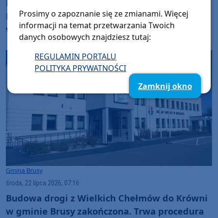
Muzykobranie i Międzynarodowy Festiwal
Prosimy o zapoznanie się ze zmianami. Więcej
Folkloru. Rusza jedno z największych
informacji na temat przetwarzania Twoich
wydarzeń w gminie Brusy
danych osobowych znajdziesz tutaj:
REGULAMIN PORTALU
POLITYKA PRYWATNOŚCI
Zamknij okno
Gmina Brusy
środa, 22 lipca 2026, 07:16
Budowa drogi z Wielkich Chełmów do Krówni
w gminie Brusy zakończona. Trwa procedura