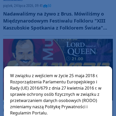
piątek, 24 lipca 2026, 09:41
50
Nadawaliśmy na żywo z Brus. Mówiliśmy o
Międzynarodowym Festiwalu Folkloru "XIII
Kaszubskie Spotkania z Folklorem Świata"
(ROZMOWY, FOTO)
W związku z wejściem w życie 25 maja 2018 r.
Rozporządzenia Parlamentu Europejskiego i
Rady (UE) 2016/679 z dnia 27 kwietnia 2016 r. w
sprawie ochrony osób fizycznych w związku z
przetwarzaniem danych osobowych (RODO)
Gmina Brusy
zmieniamy naszą Politykę Prywatności i
piątek, 24 lipca 2026, 07:02
Regulamin Portalu.