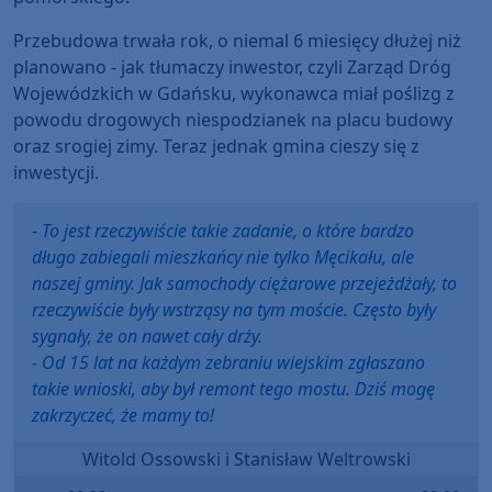
Przebudowa trwała rok, o niemal 6 miesięcy dłużej niż
planowano - jak tłumaczy inwestor, czyli Zarząd Dróg
Wojewódzkich w Gdańsku, wykonawca miał poślizg z
powodu drogowych niespodzianek na placu budowy
oraz srogiej zimy. Teraz jednak gmina cieszy się z
inwestycji.
- To jest rzeczywiście takie zadanie, o które bardzo
długo zabiegali mieszkańcy nie tylko Męcikału, ale
naszej gminy. Jak samochody ciężarowe przejeżdżały, to
rzeczywiście były wstrząsy na tym moście. Często były
sygnały, że on nawet cały drży.
- Od 15 lat na każdym zebraniu wiejskim zgłaszano
takie wnioski, aby był remont tego mostu. Dziś mogę
zakrzyczeć, że mamy to!
Witold Ossowski i Stanisław Weltrowski
Audio