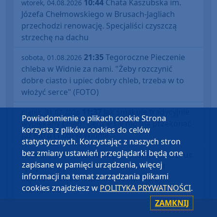
10:44
Chata Kaszubska im.
wtorek, 04.08.2026
Józefa Chełmowskiego w Brusach-Jagliach
przechodzi renowację. Specjaliści czyszczą
strzechę na dachu
21:35
Tegoroczne Pieczenie
sobota, 01.08.2026
chleba w Widnie za nami. "Żeby rozczynić
dobre ciasto i upiec dobry chleb, trzeba w to
włożyć serce" (FOTO)
11:37
Jak smakuje tradycyjnie
piątek, 31.07.2026
Powiadomienie o plikach cookie Strona
wypiekany chleb? Będzie się można przekonać
korzysta z plików cookies do celów
już jutro (1.08) w Widnie
statystycznych. Korzystając z naszych stron
bez zmiany ustawień przeglądarki będą one
13:40
Julia Stoltmann z Brus
czwartek, 30.07.2026
zapisane w pamięci urządzenia, więcej
łączy folk z jazzem. Dziś w Weekend FM
informacji na temat zarządzania plikami
zaprezentowała "Kwoki" (ROZMOWA,
cookies znajdziesz w
POLITYKA PRYWATNOŚCI
.
PIOSENKA)
ZAMKNIJ
07:22
13. edycja
poniedziałek, 27.07.2026