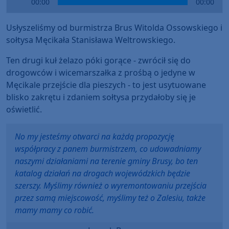
00:00
00:00
Player
Usłyszeliśmy od burmistrza Brus Witolda Ossowskiego i
sołtysa Męcikała Stanisława Weltrowskiego.
Ten drugi kuł żelazo póki gorące - zwrócił się do
drogowców i wicemarszałka z prośbą o jedyne w
Męcikale przejście dla pieszych - to jest usytuowane
blisko zakrętu i zdaniem sołtysa przydałoby się je
oświetlić.
No my jesteśmy otwarci na każdą propozycję
współpracy z panem burmistrzem, co udowadniamy
naszymi działaniami na terenie gminy Brusy, bo ten
katalog działań na drogach wojewódzkich będzie
szerszy. Myślimy również o wyremontowaniu przejścia
przez samą miejscowość, myślimy też o Zalesiu, także
mamy mamy co robić.