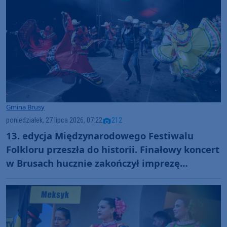
Gmina Brusy
poniedziałek, 27 lipca 2026, 07:22
212
13. edycja Międzynarodowego Festiwalu
Folkloru przeszła do historii. Finałowy koncert
w Brusach hucznie zakończył imprezę
(GALERIA, RELACJA)