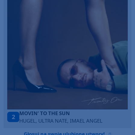
ITEPE ITEDE
3
SANAH
Głosuj na swoje ulubione utwory!