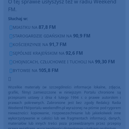
O tej sprawie usłyszysz też w radiu Weekend
FM.
Słuchaj w:
87,8 FM
MIASTKU NA
90,9 FM
STAROGARDZIE GDAŃSKIM NA
91,7 FM
KOŚCIERZYNIE NA
92,6 FM
SĘPÓLNIE KRAJEŃSKIM NA
99,30 FM
CHOJNICACH, CZŁUCHOWIE I TUCHOLI NA
105,8 FM
BYTOWIE NA
Wszelkie materiały (w szczególności informacje lokalne, zdjęcia,
grafiki, filmy) zamieszczone w niniejszym Portalu chronione są
przepisami ustawy z dnia 4 lutego 1994 r. o prawie autorskim i
prawach pokrewnych. Zabronione jest bez zgody Redakcji Radia
Weekend FM/portalu weekendfm.pl wyrażonej na piśmie pod rygorem
nieważności: kopiowanie, rozpowszechnianie lub jakiekolwiek inne
wykorzystywanie w całości lub we fragmentach informacji, danych,
materiałów lub innych treści poza przewidzianymi przez przepisy
prawa wyjątkami, w szczególności dozwolonym użytkiem osobistym.