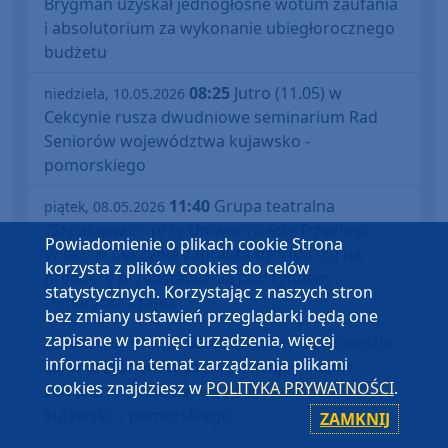
Brygman uzyskał jednogłośne wotum zaufania
i absolutorium za wykonanie ubiegłorocznego
budżetu
08:25
Jutro (11.05) w
niedziela, 10.05.2026
Cekcynie rusza dwudniowe seminarium Rad
Seniorów województwa kujawsko -
pomorskiego
11:40
Grupa teatralna
piątek, 08.05.2026
"Szpakowaci" przy Uniwersytecie Trzeciego
Powiadomienie o plikach cookie Strona
Wieku w Cekcynie zaprasza dziś (08.05) na
korzysta z plików cookies do celów
premierę przedstawienia pod tytułem
statystycznych. Korzystając z naszych stron
"Emerycka szajka"
bez zmiany ustawień przeglądarki będą one
zapisane w pamięci urządzenia, więcej
08:48
W Cekcynie odbędzie
czwartek, 07.05.2026
informacji na temat zarządzania plikami
się w przyszłym tygodniu 3. wojewódzkie
cookies znajdziesz w
POLITYKA PRYWATNOŚCI
.
seminarium Rad Seniorów województwa
kujawsko - pomorskiego
ZAMKNIJ