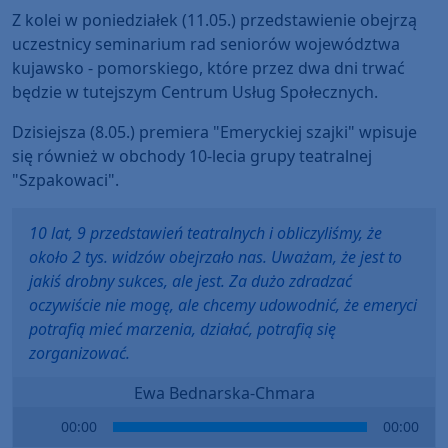
Z kolei w poniedziałek (11.05.) przedstawienie obejrzą
uczestnicy seminarium rad seniorów województwa
kujawsko - pomorskiego, które przez dwa dni trwać
będzie w tutejszym Centrum Usług Społecznych.
Dzisiejsza (8.05.) premiera "Emeryckiej szajki" wpisuje
się również w obchody 10-lecia grupy teatralnej
"Szpakowaci".
10 lat, 9 przedstawień teatralnych i obliczyliśmy, że
około 2 tys. widzów obejrzało nas. Uważam, że jest to
jakiś drobny sukces, ale jest. Za dużo zdradzać
oczywiście nie mogę, ale chcemy udowodnić, że emeryci
potrafią mieć marzenia, działać, potrafią się
zorganizować.
Ewa Bednarska-Chmara
Audio
00:00
00:00
Player