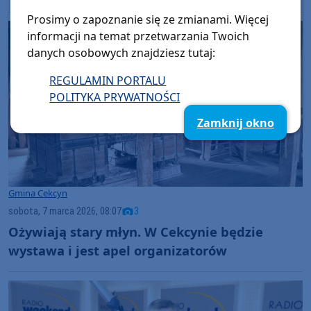
Prosimy o zapoznanie się ze zmianami. Więcej
informacji na temat przetwarzania Twoich
danych osobowych znajdziesz tutaj:
REGULAMIN PORTALU
POLITYKA PRYWATNOŚCI
Zamknij okno
Gmina Cekcyn
sobota, 7 marca 2026, 08:07
3
Ożywiają stary młyn. W Cekcynie będzie
wystawa i jest apel organizatorów