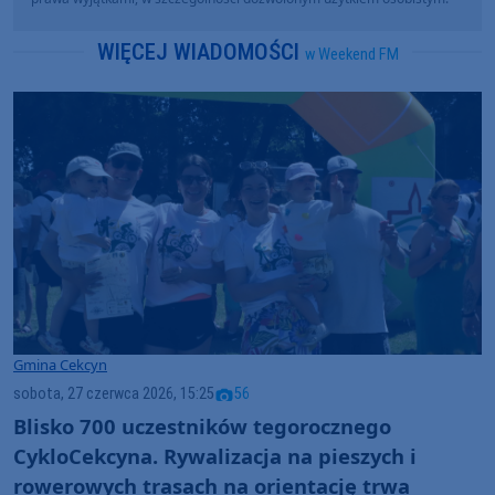
WIĘCEJ WIADOMOŚCI
w Weekend FM
Gmina Cekcyn
sobota, 27 czerwca 2026, 15:25
56
Blisko 700 uczestników tegorocznego
CykloCekcyna. Rywalizacja na pieszych i
rowerowych trasach na orientację trwa