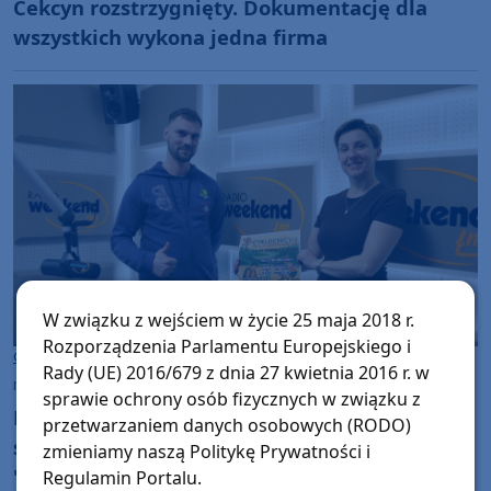
Cekcyn rozstrzygnięty. Dokumentację dla
wszystkich wykona jedna firma
W związku z wejściem w życie 25 maja 2018 r.
Rozporządzenia Parlamentu Europejskiego i
Gmina Cekcyn
Rady (UE) 2016/679 z dnia 27 kwietnia 2016 r. w
niedziela, 15 marca 2026, 08:47
sprawie ochrony osób fizycznych w związku z
Pieszo i rowerem na orientację - chętni mogą
przetwarzaniem danych osobowych (RODO)
się już zapisywać na tegoroczny
zmieniamy naszą Politykę Prywatności i
"Cyklocekcyn"
Regulamin Portalu.