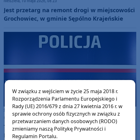
niedziela, 10 maja 2026, 08:23
Jest przetarg na remont drogi w miejscowości
Grochowiec, w gminie Sępólno Krajeńskie
W związku z wejściem w życie 25 maja 2018 r.
Rozporządzenia Parlamentu Europejskiego i
Rady (UE) 2016/679 z dnia 27 kwietnia 2016 r. w
Gmina Sępólno Krajeńskie
sprawie ochrony osób fizycznych w związku z
środa, 8 kwietnia 2026, 15:59
przetwarzaniem danych osobowych (RODO)
Tragiczny wypadek w gminie Sępólno
zmieniamy naszą Politykę Prywatności i
Krajeńskie. Nie żyje 70-letni mężczyzna
Regulamin Portalu.