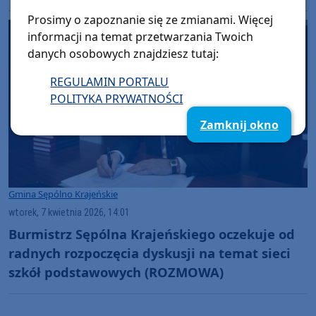
Prosimy o zapoznanie się ze zmianami. Więcej
informacji na temat przetwarzania Twoich
danych osobowych znajdziesz tutaj:
REGULAMIN PORTALU
POLITYKA PRYWATNOŚCI
Zamknij okno
Gmina Sępólno Krajeńskie
wtorek, 7 kwietnia 2026, 14:01
Burmistrz Sępólna Krajeńskiego oczekuje od
radnych rozpoczęcia dyskusji na temat sieci
szkół podstawowych (ROZMOWA)