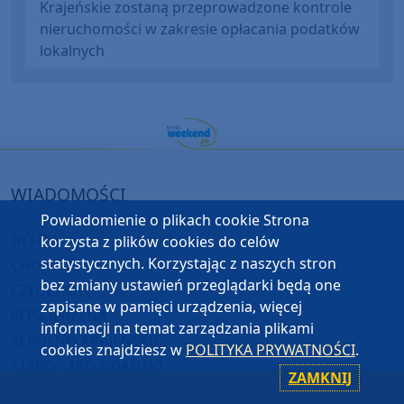
Krajeńskie zostaną przeprowadzone kontrole
nieruchomości w zakresie opłacania podatków
lokalnych
WIADOMOŚCI
Powiadomienie o plikach cookie Strona
BYTÓW
korzysta z plików cookies do celów
statystycznych. Korzystając z naszych stron
CHOJNICE
bez zmiany ustawień przeglądarki będą one
CZŁUCHÓW
zapisane w pamięci urządzenia, więcej
KOŚCIERZYNA
informacji na temat zarządzania plikami
SĘPÓLNO KRAJEŃSKIE
cookies znajdziesz w
POLITYKA PRYWATNOŚCI
.
STAROGARD GDAŃSKI
ZAMKNIJ
TUCHOLA