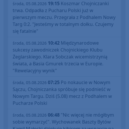
19:15
Koszmar Chojniczanki
środa, 05.08.2026
trwa. Odpadła z Pucharu Polski już w
pierwszym meczu. Przegrała z Podhalem Nowy
Targ 0:2. "Jesteśmy w totalnym dołku. Czujemy
się fatalnie"
10:42
Międzynarodowe
środa, 05.08.2026
sukcesy zawodniczek Chojnickiego Klubu
Żeglarskiego. Klara Sobczak wicemistrzynią
świata, a Basia Gmurek trzecia w Europie.
"Rewelacyjny wynik"
07:25
Po nokaucie w Nowym
środa, 05.08.2026
Sączu, Chojniczanka spróbuje się podnieść w
Nowym Targu. Dziś (5.08) mecz z Podhalem w
Pucharze Polski
06:48
"Nic więcej nie mógłbym
środa, 05.08.2026
sobie wymarzyć". Wychowanek Baszty Bytów
Kamil Małecki dziękuje kibicom za wsparcie na