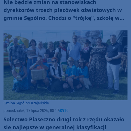
Nie będzie zmian na stanowiskach
dyrektorów trzech placówek oświatowych w
gminie Sępólno. Chodzi o "trójkę", szkołę w
Wiśniewie i przedszkole "Bajka"
Gmina Sępólno Krajeńskie
poniedziałek, 13 lipca 2026, 08:17
10
Sołectwo Piaseczno drugi rok z rzędu okazało
się najlepsze w generalnej klasyfikacji