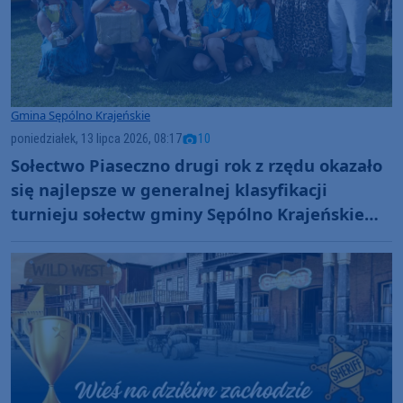
Gmina Sępólno Krajeńskie
poniedziałek, 13 lipca 2026, 08:17
10
Sołectwo Piaseczno drugi rok z rzędu okazało
się najlepsze w generalnej klasyfikacji
turnieju sołectw gminy Sępólno Krajeńskie
(FOTO)