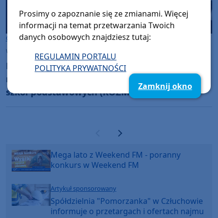
Prosimy o zapoznanie się ze zmianami. Więcej
informacji na temat przetwarzania Twoich
danych osobowych znajdziesz tutaj:
Gmina Sępólno Krajeńskie
wtorek, 7 kwietnia 2026, 14:01
REGULAMIN PORTALU
Burmistrz Sępólna Krajeńskiego oczekuje od
POLITYKA PRYWATNOŚCI
radnych rozpoczęcia dyskusji na temat sieci
Zamknij okno
szkół podstawowych (ROZMOWA)
Poprzednia strona
Następna strona
Mega lato z Weekend FM - poranny
konkurs w Weekend FM
Artykuł sponsorowany
Spółdzielnia "Pomorzanka" w Człuchowie
informuje o przetargach i ofertach najmu