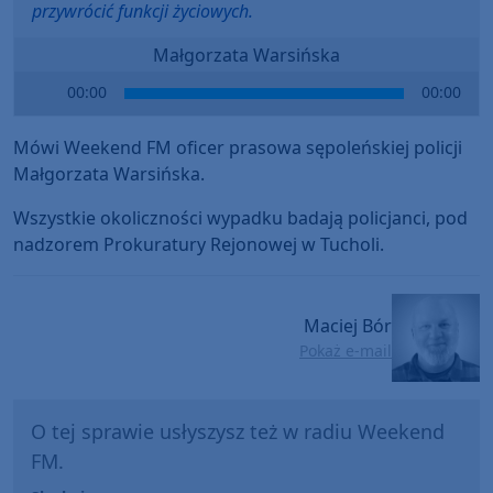
przywrócić funkcji życiowych.
Małgorzata Warsińska
Audio
00:00
00:00
Player
Mówi Weekend FM oficer prasowa sępoleńskiej policji
Małgorzata Warsińska.
Wszystkie okoliczności wypadku badają policjanci, pod
nadzorem Prokuratury Rejonowej w Tucholi.
Maciej Bór
Pokaż e-mail
O tej sprawie usłyszysz też w radiu Weekend
FM.