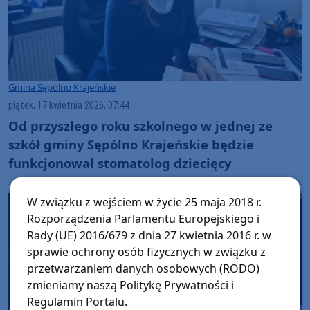
Gmina Sępólno Krajeńskie
piątek, 17 kwietnia 2026, 07:44
Od przyszłego roku szkolnego w jednej ze
szkół gminy Sępólno Krajeńskie będzie
funkcjonował stomatolog dziecięcy
W związku z wejściem w życie 25 maja 2018 r.
Rozporządzenia Parlamentu Europejskiego i
Rady (UE) 2016/679 z dnia 27 kwietnia 2016 r. w
sprawie ochrony osób fizycznych w związku z
przetwarzaniem danych osobowych (RODO)
zmieniamy naszą Politykę Prywatności i
Regulamin Portalu.