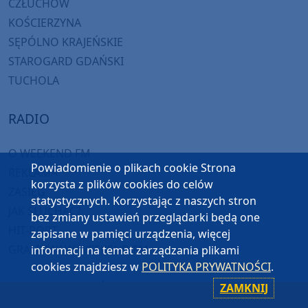
CZŁUCHÓW
KOŚCIERZYNA
SĘPÓLNO KRAJEŃSKIE
STAROGARD GDAŃSKI
TUCHOLA
RADIO
O WEEKEND FM
Powiadomienie o plikach cookie Strona
REKLAMA
korzysta z plików cookies do celów
ZASIĘG
statystycznych. Korzystając z naszych stron
JAK SŁUCHAĆ?
bez zmiany ustawień przeglądarki będą one
HIT-PORT
zapisane w pamięci urządzenia, więcej
GRALIŚMY W WEEKEND FM
informacji na temat zarządzania plikami
cookies znajdziesz w
POLITYKA PRYWATNOŚCI
.
CZĘSTOTLIWOŚCI
ZAMKNIJ