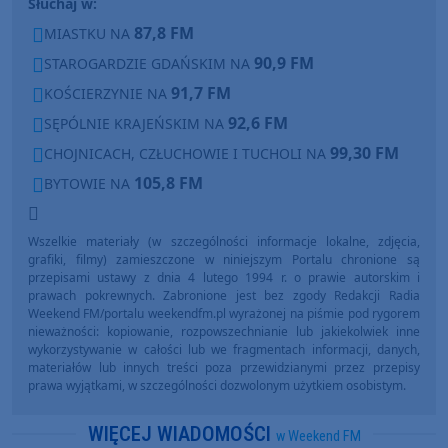
Słuchaj w:
87,8 FM
MIASTKU NA
90,9 FM
STAROGARDZIE GDAŃSKIM NA
91,7 FM
KOŚCIERZYNIE NA
92,6 FM
SĘPÓLNIE KRAJEŃSKIM NA
99,30 FM
CHOJNICACH, CZŁUCHOWIE I TUCHOLI NA
105,8 FM
BYTOWIE NA
Wszelkie materiały (w szczególności informacje lokalne, zdjęcia,
grafiki, filmy) zamieszczone w niniejszym Portalu chronione są
przepisami ustawy z dnia 4 lutego 1994 r. o prawie autorskim i
prawach pokrewnych. Zabronione jest bez zgody Redakcji Radia
Weekend FM/portalu weekendfm.pl wyrażonej na piśmie pod rygorem
nieważności: kopiowanie, rozpowszechnianie lub jakiekolwiek inne
wykorzystywanie w całości lub we fragmentach informacji, danych,
materiałów lub innych treści poza przewidzianymi przez przepisy
prawa wyjątkami, w szczególności dozwolonym użytkiem osobistym.
WIĘCEJ WIADOMOŚCI
w Weekend FM